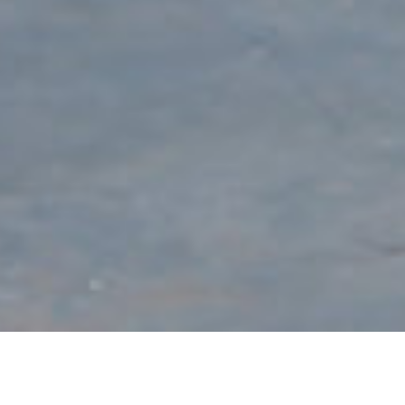
Home
Mempelai
Acara
Gift
Galeri