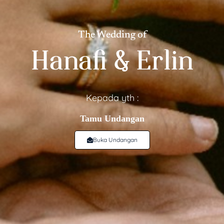
The Wedding of
Hanafi & Erlin
Kepada yth :
Tamu Undangan
❄
Buka Undangan