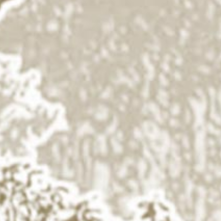
Frendy
&
Fina
05. 07. 2025