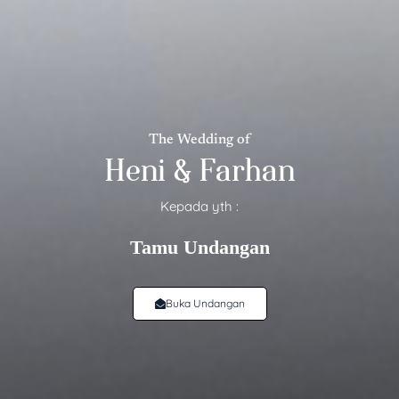
❄
The Wedding of
Heni & Farhan
Kepada yth :
Tamu Undangan
Buka Undangan