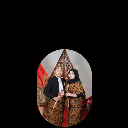
The Wedding of
Syifa
&