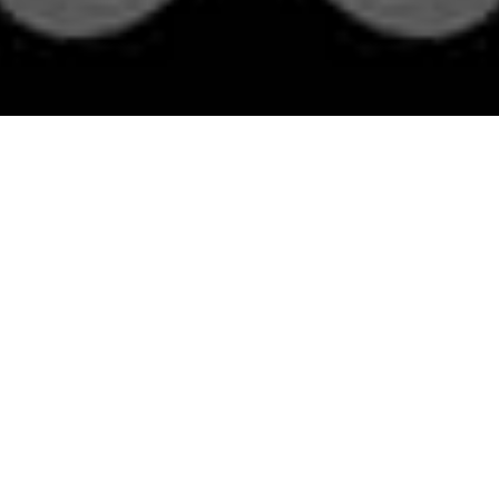
rsvp
Home
Mempelai
Acara
Galeri